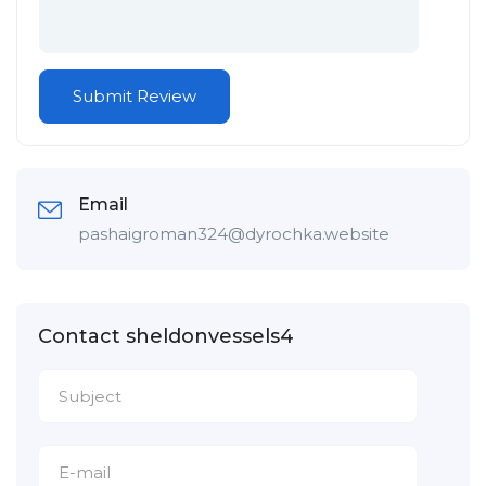
Email
pashaigroman324@dyrochka.website
Contact sheldonvessels4