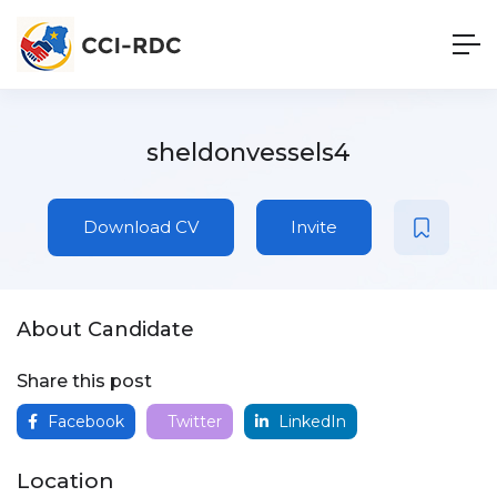
sheldonvessels4
Download CV
Invite
About Candidate
Share this post
Facebook
Twitter
LinkedIn
Location